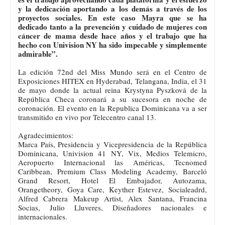
y la dedicación aportando a los demás a través de los
proyectos sociales. En este caso Mayra que se ha
dedicado tanto a la prevención y cuidado de mujeres con
cáncer de mama desde hace años y el trabajo que ha
hecho con Univision NY ha sido impecable y simplemente
admirable”.
La edición 72nd del Miss Mundo será en el Centro de
Exposiciones HITEX en Hyderabad, Telangana, India, el 31
de mayo donde la actual reina Krystyna Pyszková de la
República Checa coronará a su sucesora en noche de
coronación. El evento en la Republica Dominicana va a ser
transmitido en vivo por Telecentro canal 13.
Agradecimientos:
Marca País, Presidencia y Vicepresidencia de la República
Dominicana, Univision 41 NY, Vix, Medios Telemicro,
Aeropuerto Internacional las Américas, Tecnomed
Caribbean, Premium Class Modeling Academy, Barceló
Grand Resort, Hotel El Embajador, Autozama,
Orangetheory, Goya Care, Keyther Estevez, Socialeadrd,
Alfred Cabrera Makeup Artist, Alex Santana, Francina
Socias, Julio Lluveres, Diseñadores nacionales e
internacionales.