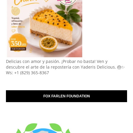
Delicias con amor y pasión. ¡Probar no basta! Ven y
descubre el arte de la repostería con Yaderis Delicious. 🎂✨
Ws: +1 (829) 365-8367
FOX FARLEN FOUNDATION