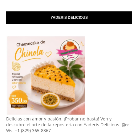
YADERIS DELICIOUS
Delicias con amor y pasión. ¡Probar no basta! Ven y
descubre el arte de la repostería con Yaderis Delicious. 🎂✨
Ws: +1 (829) 365-8367