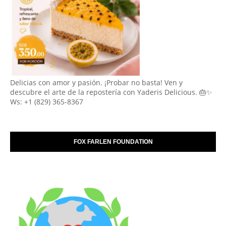
Delicias con amor y pasión. ¡Probar no basta! Ven y
descubre el arte de la repostería con Yaderis Delicious. 🎂✨
Ws: +1 (829) 365-8367
FOX FARLEN FOUNDATION