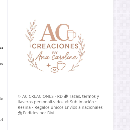
ica
as
✨ AC CREACIONES · RD 🎁 Tazas, termos y
de
llaveros personalizados 🎨 Sublimación •
Resina • Regalos únicos Envíos a nacionales
📩 Pedidos por DM
ol