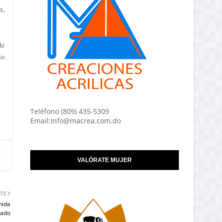
n,
de
do
Teléfono (809) 435-5309
Email:Info@macrea.com.do
VALÓRATE MUJER
NTE
nida
tado