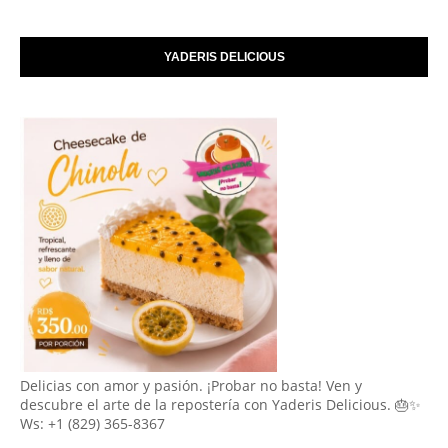
YADERIS DELICIOUS
Delicias con amor y pasión. ¡Probar no basta! Ven y
descubre el arte de la repostería con Yaderis Delicious. 🎂✨
Ws: +1 (829) 365-8367