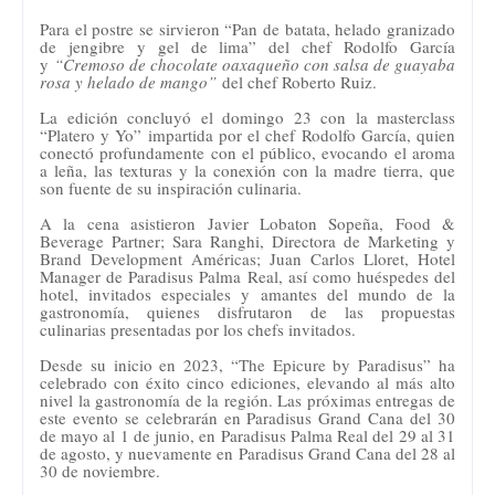
Para el postre se sirvieron “Pan de batata, helado granizado
de jengibre y gel de lima” del chef Rodolfo García
y
“Cremoso de chocolate oaxaqueño con salsa de guayaba
rosa y helado de mango”
del chef Roberto Ruiz.
La edición concluyó el domingo 23 con la masterclass
“Platero y Yo” impartida por el chef Rodolfo García, quien
conectó profundamente con el público, evocando el aroma
a leña, las texturas y la conexión con la madre tierra, que
son fuente de su inspiración culinaria.
A la cena asistieron Javier Lobaton Sopeña, Food &
Beverage Partner; Sara Ranghi, Directora de Marketing y
Brand Development Américas; Juan Carlos Lloret, Hotel
Manager de Paradisus Palma Real, así como huéspedes del
hotel, invitados especiales y amantes del mundo de la
gastronomía, quienes disfrutaron de las propuestas
culinarias presentadas por los chefs invitados.
Desde su inicio en 2023, “The Epicure by Paradisus” ha
celebrado con éxito cinco ediciones, elevando al más alto
nivel la gastronomía de la región. Las próximas entregas de
este evento se celebrarán en Paradisus Grand Cana del 30
de mayo al 1 de junio, en Paradisus Palma Real del 29 al 31
de agosto, y nuevamente en Paradisus Grand Cana del 28 al
30 de noviembre.