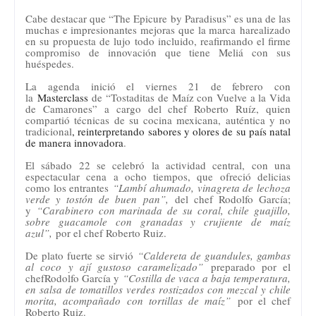
Cabe destacar que “The Epicure by Paradisus” es una de las
muchas e impresionantes mejoras que la marca
ha
realizado
en su propuesta de lujo todo incluido, reafirmando el firme
compromiso de innovación que tiene Meliá con sus
huéspedes.
La agenda inició el viernes 21 de febrero con
la
Masterclass
de “Tostaditas de Maíz con Vuelve a la Vida
de Camarones” a cargo del chef Roberto Ruíz, quien
compartió técnicas de su cocina mexicana, auténtica y no
tradicional
, reinterpretando sabores y olores de su país natal
de manera innovadora
.
El sábado 22 se celebró la actividad central, con una
espectacular cena a ocho tiempos, que ofreció delicias
como los entrantes
“Lambí ahumado, vinagreta de lechoza
verde y tostón de buen pan”,
del chef Rodolfo García;
y
“
Carabinero con marinada de su coral, chile guajillo,
sobre guacamole con granadas y crujiente de maíz
azul”,
por el chef Roberto Ruiz.
De plato fuerte se sirvió
“
Caldereta de guandules, gambas
al coco y ají gustoso caramelizado”
preparado por el
chef
Rodolfo García y
“Costilla de vaca a baja temperatura,
en salsa de tomatillos verdes rostizados con mezcal y chile
morita, acompañado con tortillas de maíz”
por el chef
Roberto Ruiz.