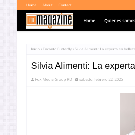
Home
About
Contact
Home
Quienes somo
Inicio
Encanto Butterfly
Silvia Alimenti: La experta en belle
Silvia Alimenti: La exper
Fox Media Group RD
sábado, febrero 22, 2025