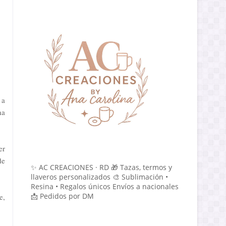
 a
na
er
de
✨ AC CREACIONES · RD 🎁 Tazas, termos y
llaveros personalizados 🎨 Sublimación •
Resina • Regalos únicos Envíos a nacionales
📩 Pedidos por DM
e,