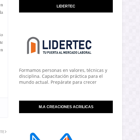
en
LIDERTEC
la
do
te
en
Formamos personas en valores, técnicas y
disciplina. Capacitación práctica para el
mundo actual. Prepárate para crecer
M.A CREACIONES ACRILICAS
NTE