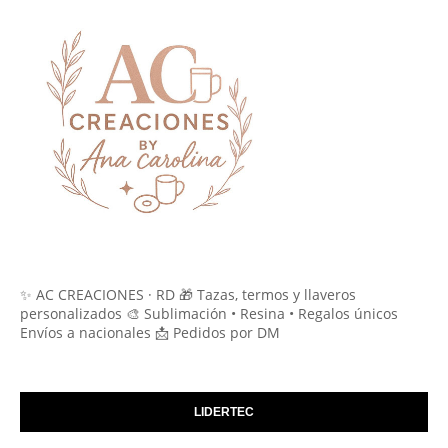
✨ AC CREACIONES · RD 🎁 Tazas, termos y llaveros
personalizados 🎨 Sublimación • Resina • Regalos únicos
Envíos a nacionales 📩 Pedidos por DM
LIDERTEC