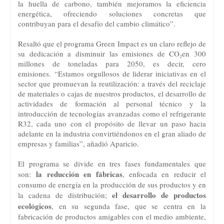
la huella de carbono, también mejoramos la eficiencia
energética, ofreciendo soluciones concretas que
contribuyan para el desafío del cambio climático”.
Resaltó que el programa Green Impact es un claro reflejo de
su dedicación a disminuir las emisiones de CO
₂
en 300
millones de toneladas para 2050, es decir, cero
emisiones.
“
Estamos orgullosos de liderar iniciativas en el
sector que promuevan la reutilizaci
ó
n: a trav
é
s del reciclaje
de materiales o cajas de nuestros productos, el desarrollo de
actividades de formaci
ó
n al personal técnico y la
introducci
ó
n de tecnolog
í
as avanzadas como el refrigerante
R32, cada uno con el prop
ó
sito de llevar un paso hacia
adelante en la industria convirtiéndonos en el gran aliado de
empresas y familias”, añadió Aparicio.
El programa se divide en tres fases fundamentales que
la reducción en fábricas
son:
, enfocada en reducir el
consumo de energía en la producción de sus productos y en
el desarrollo de productos
la cadena de distribución;
ecológicos
, en su segunda fase, que se centra en la
fabricación de productos amigables con el medio ambiente,