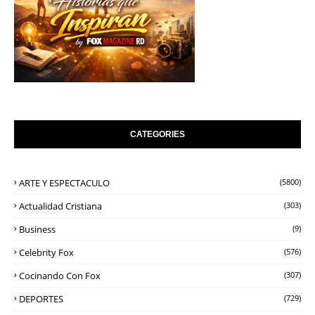
CATEGORIES
ARTE Y ESPECTACULO
(5800)
Actualidad Cristiana
(303)
Business
(9)
Celebrity Fox
(576)
Cocinando Con Fox
(307)
DEPORTES
(729)