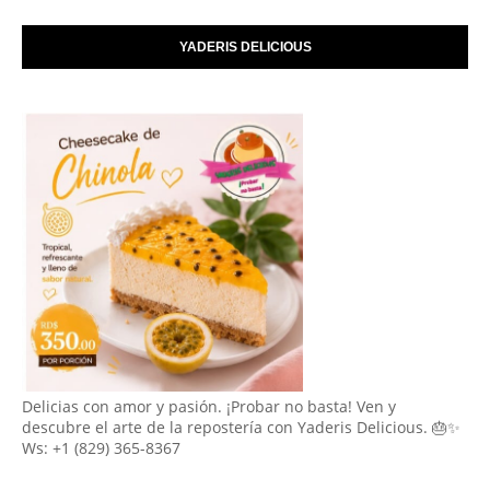
YADERIS DELICIOUS
Delicias con amor y pasión. ¡Probar no basta! Ven y
descubre el arte de la repostería con Yaderis Delicious. 🎂✨
Ws: +1 (829) 365-8367