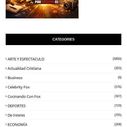
CATEGORIES
ARTE Y ESPECTACULO
(5800)
Actualidad Cristiana
(303)
Business
(9)
Celebrity Fox
(576)
Cocinando Con Fox
(307)
DEPORTES
(729)
De Interes
(705)
ECONOMÍA
(268)