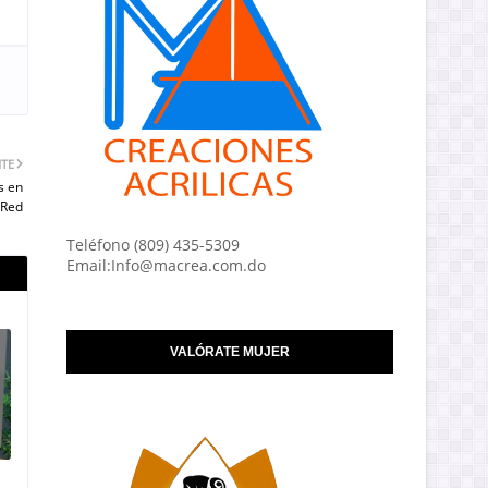
NTE
s en
 Red
Teléfono (809) 435-5309
Email:Info@macrea.com.do
VALÓRATE MUJER