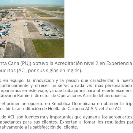
ta Cana (PUJ) obtuvo la Acreditación nivel 2 en Experiencia
ertos (ACI, por sus siglas en inglés).
o en equipo, la innovación y la pasión que caracterizan a nuest
continuamente y ofrecer un servicio cada vez más personalizado
mpañarnos en este viaje, ya que trabajamos para ofrecerle excelenc
iovanni Rainieri, director de Operaciones Airside del aeropuerto.
 el primer aeropuerto en República Dominicana en obtener la trip
 recibir la acreditación de Huella de Carbono ACA Nivel 2 de ACI.
Q de ACI, son fuentes muy importantes que ayudan a los aeropuertos
mpactantes para sus clientes. Exhortan a tomar los resultados pa
rativamente a la satisfacción del cliente.