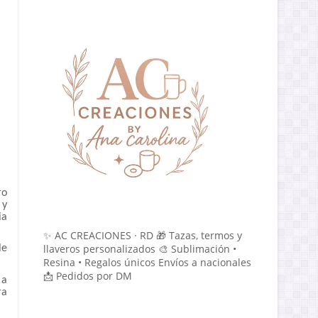
ro
 y
ia
✨ AC CREACIONES · RD 🎁 Tazas, termos y
llaveros personalizados 🎨 Sublimación •
le
Resina • Regalos únicos Envíos a nacionales
📩 Pedidos por DM
 a
ra