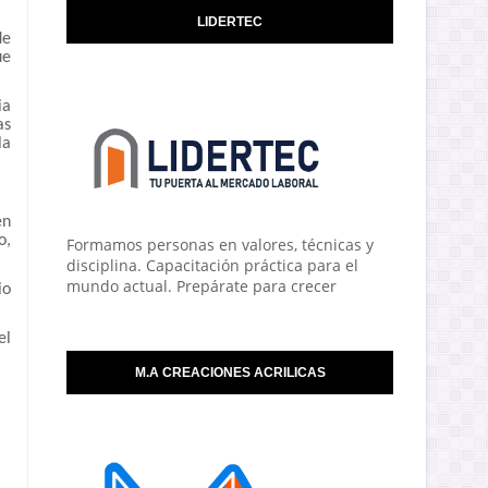
LIDERTEC
de
ue
ia
as
la
en
o,
Formamos personas en valores, técnicas y
disciplina. Capacitación práctica para el
mundo actual. Prepárate para crecer
io
el
M.A CREACIONES ACRILICAS