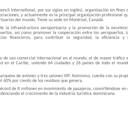
ncil International, por sus siglas en inglés), organización sin fines 
ciaciones, y actualmente es la principal organización profesional q
portuarios del mundo. Tiene su sede en Montreal, Canadá.
 de la infraestructura aeroportuaria y la promoción de la excelenc
puertos, así como promover la cooperación entre los aeropuertos, l
os financieros, para contribuir la seguridad, la eficiencia y 
 de uso comercial internacional en el mundo, el de mayor tráfico 
ad en el Caribe, uniendo 64 ciudades y 26 países de todo el mund
arqueos de aviones y tres salones VIP. Asimismo, cuenta con su prop
el 60% por ciento de los residuos que genera.
récord de 8 millones en movimiento de pasajeros, convirtiéndose en 
idenciando el crecimiento de la industria turística dominicana.