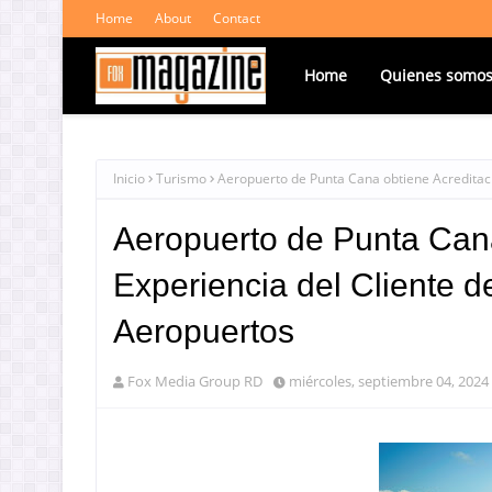
Home
About
Contact
Home
Quienes somo
Inicio
Turismo
Aeropuerto de Punta Cana obtiene Acreditació
Aeropuerto de Punta Cana
Experiencia del Cliente d
Aeropuertos
Fox Media Group RD
miércoles, septiembre 04, 2024