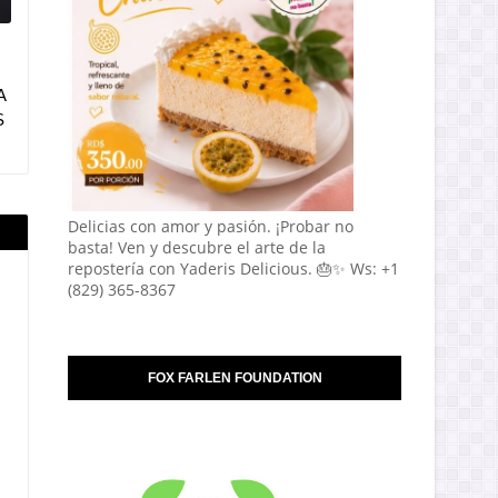
A
S
Delicias con amor y pasión. ¡Probar no
basta! Ven y descubre el arte de la
repostería con Yaderis Delicious. 🎂✨ Ws: +1
(829) 365-8367
FOX FARLEN FOUNDATION