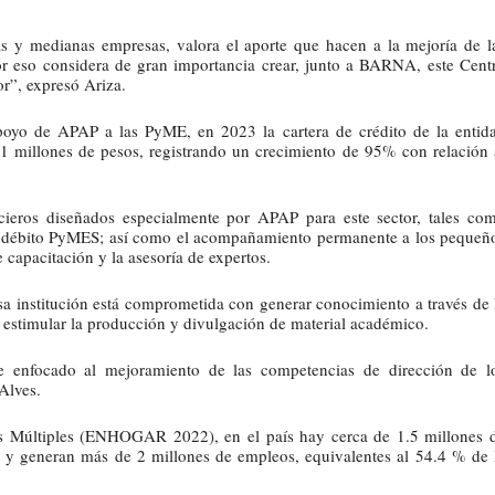
s y medianas empresas, valora el aporte que hacen a la mejoría de l
or eso considera de gran importancia crear, junto a BARNA, este Cent
or”, expresó Ariza.
poyo de APAP a las PyME, en 2023 la cartera de crédito de la entid
961 millones de pesos, registrando un crecimiento de 95% con relación 
cieros diseñados especialmente por APAP para este sector, tales co
o y débito PyMES; así como el acompañamiento permanente a los pequeñ
e capacitación y la asesoría de expertos.
a institución está comprometida con generar conocimiento a través de 
ra estimular la producción y divulgación de material académico.
e enfocado al mejoramiento de las competencias de dirección de l
Alves.
s Múltiples (ENHOGAR 2022), en el país hay cerca de 1.5 millones 
, y generan más de 2 millones de empleos, equivalentes al 54.4 % de 