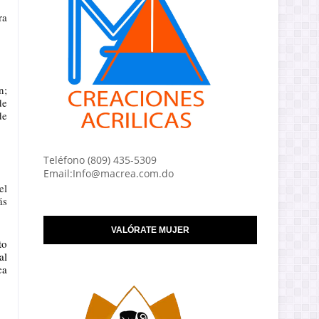
ra
n;
de
de
Teléfono (809) 435-5309
Email:Info@macrea.com.do
el
ás
VALÓRATE MUJER
to
al
ca