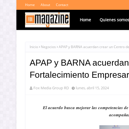
Home
About
Contact
Home
Quienes somo
Inicio
Negocios
APAP y BARNA acuerdan crear un Centro de
APAP y BARNA acuerdan c
Fortalecimiento Empresa
Fox Media Group RD
lunes, abril 15, 2024
El acuerdo busca mejorar las competencias de l
acompañami