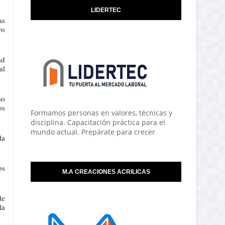
LIDERTEC
as
ro
ad
al
mo
os
Formamos personas en valores, técnicas y
disciplina. Capacitación práctica para el
mundo actual. Prepárate para crecer
la
os
M.A CREACIONES ACRILICAS
de
la