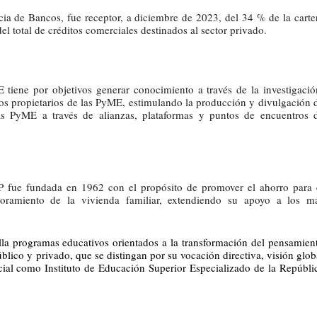
cia de Bancos, fue receptor, a diciembre de 2023, del 34 % de la carte
el total de créditos comerciales destinados al sector privado.
ene por objetivos generar conocimiento a través de la investigació
e los propietarios de las PyME, estimulando la producción y divulgación 
as PyME a través de alianzas, plataformas y puntos de encuentros 
 fue fundada en 1962 con el propósito de promover el ahorro para 
joramiento de la vivienda familiar, extendiendo su apoyo a los m
a programas educativos orientados a la transformación del pensamien
úblico y privado, que se distingan por su vocación directiva, visión glob
cial como Instituto de Educación Superior Especializado de la Repúbli