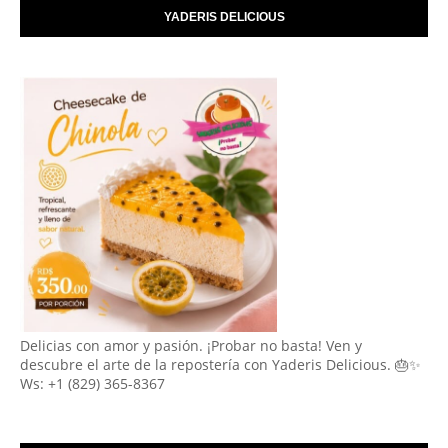
YADERIS DELICIOUS
Delicias con amor y pasión. ¡Probar no basta! Ven y
descubre el arte de la repostería con Yaderis Delicious. 🎂✨
Ws: +1 (829) 365-8367