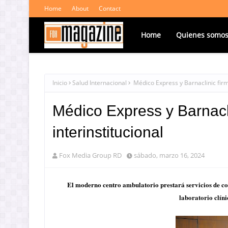
Home
About
Contact
Home
Quienes somo
Inicio
Salud Internacional
Médico Express y Barnaclinic firm
Médico Express y Barnacl
interinstitucional
Fox Media Group RD
sábado, marzo 16, 2024
El moderno centro ambulatorio prestará servicios de con
laboratorio clín