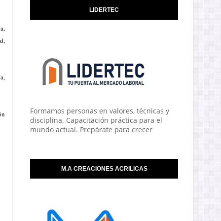
LIDERTEC
a,
d,
a,
Formamos personas en valores, técnicas y
ón
disciplina. Capacitación práctica para el
mundo actual. Prepárate para crecer
M.A CREACIONES ACRILICAS