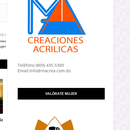
NTE
 mes
ujer
Teléfono (809) 435-5309
Email:Info@macrea.com.do
VALÓRATE MUJER
la