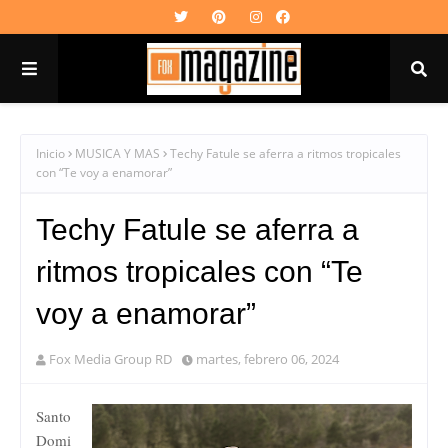
Inicio
MUSICA Y MAS
Techy Fatule se aferra a ritmos tropicales
con “Te voy a enamorar”
Techy Fatule se aferra a
ritmos tropicales con “Te
voy a enamorar”
Fox Media Group RD
martes, febrero 06, 2024
Santo
Domi