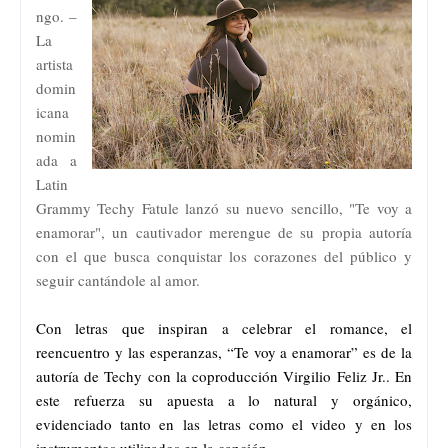
ngo. –
La
artista
domin
icana
nomin
ada a
Latin
Grammy Techy Fatule lanzó su nuevo sencillo, "Te voy a
enamorar", un cautivador merengue de su propia autoría
con el que busca conquistar los corazones del público y
seguir cantándole al amor.
Con letras que inspiran a celebrar el romance, el
reencuentro y las esperanzas, “Te voy a enamorar” es de la
autoría de Techy con la coproducción Virgilio Feliz Jr.. En
este refuerza su apuesta a lo natural y orgánico,
evidenciado tanto en las letras como el video y en los
instrumentos utilizados en la canción.