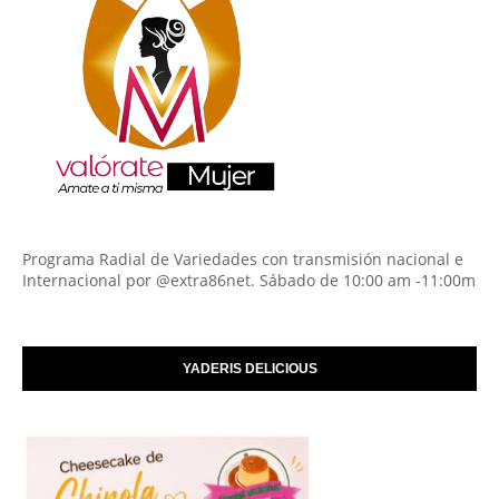
Programa Radial de Variedades con transmisión nacional e
Internacional por @extra86net. Sábado de 10:00 am -11:00m
YADERIS DELICIOUS