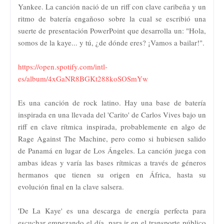
Yankee. La canción nació de un riff con clave caribeña y un
ritmo de batería engañoso sobre la cual se escribió una
suerte de presentación PowerPoint que desarrolla un: "Hola,
somos de la kaye... y tú, ¿de dónde eres? ¡Vamos a bailar!".
https://open.spotify.com/intl-
es/album/4xGaNR8BGKt288koSOSmYw
Es una canción de rock latino. Hay una base de batería
inspirada en una llevada del 'Carito' de Carlos Vives bajo un
riff en clave rítmica inspirada, probablemente en algo de
Rage Against The Machine, pero como si hubiesen salido
de Panamá en lugar de Los Ángeles. La canción juega con
ambas ideas y varía las bases rítmicas a través de géneros
hermanos que tienen su origen en África, hasta su
evolución final en la clave salsera.
'De La Kaye' es una descarga de energía perfecta para
escuchar empezando el día, para ir en el transporte público