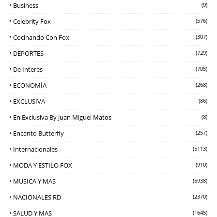
Business
(9)
Celebrity Fox
(576)
Cocinando Con Fox
(307)
DEPORTES
(729)
De Interes
(705)
ECONOMÍA
(268)
EXCLUSIVA
(86)
En Exclusiva By Juan Miguel Matos
(8)
Encanto Butterfly
(257)
Internacionales
(5113)
MODA Y ESTILO FOX
(910)
MUSICA Y MAS
(5938)
NACIONALES RD
(2370)
SALUD Y MAS
(1645)