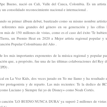
pe Bueno, nació en Cali, Valle del Cauca, Colombia. Es un artista
 y un consolidado reconocimiento nacional e internacional .
nzando su primer álbum debut, bautizado como su mismo nombre artístic
 referentes más grandes del género en su generación y las cifras 
n más de 150 millones de vistas, como es el caso del éxito 'Te hubier
Tierra, un Premio Heat en 2020 a Mejor artista regional popular y 
anción Popular Colombiana del Año .
 de los más importantes exponentes de la música regional y popular pa
ción que, a propósito, fue una de las últimas colaboraciones del Rey d
EPD) .
 vocal en La Voz Kids, dos veces jurado en Yo me llamo y ha resultado 
ctor protagonista y de reparto. Las más recientes: Te la dedico de R
o como Luciano y Siempre fui yo de Disney+ como Noah Cortés.
a, su canción 'LO BUENO NUNCA DURA' ya superó 2 millones de vistas