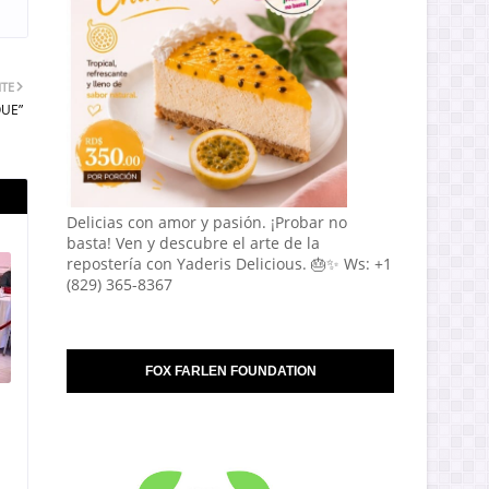
NTE
QUE”
Delicias con amor y pasión. ¡Probar no
basta! Ven y descubre el arte de la
repostería con Yaderis Delicious. 🎂✨ Ws: +1
(829) 365-8367
FOX FARLEN FOUNDATION