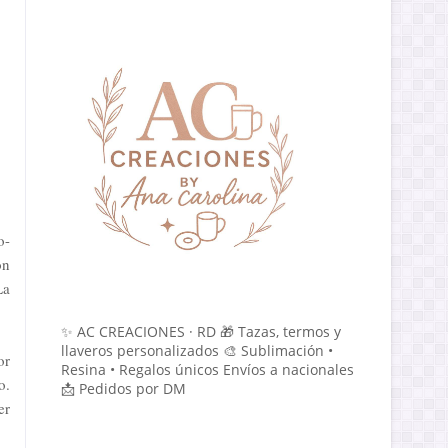
o-
on
La
✨ AC CREACIONES · RD 🎁 Tazas, termos y
llaveros personalizados 🎨 Sublimación •
or
Resina • Regalos únicos Envíos a nacionales
o.
📩 Pedidos por DM
er