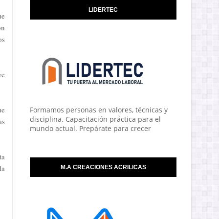
LIDERTEC
ue
ón
os
re
ue
Formamos personas en valores, técnicas y
disciplina. Capacitación práctica para el
as
mundo actual. Prepárate para crecer
ta
la
M.A CREACIONES ACRILICAS