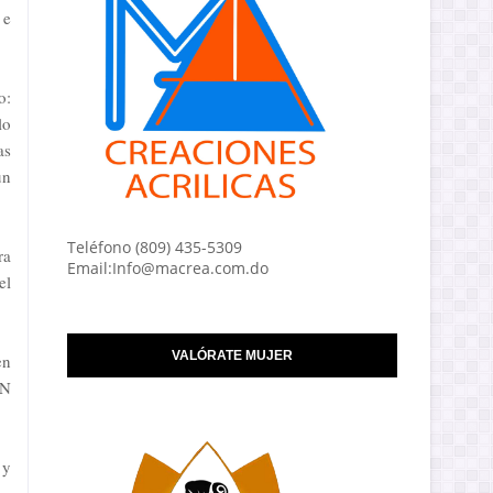
 e
o:
lo
as
un
Teléfono (809) 435-5309
ra
Email:Info@macrea.com.do
el
VALÓRATE MUJER
en
CN
 y