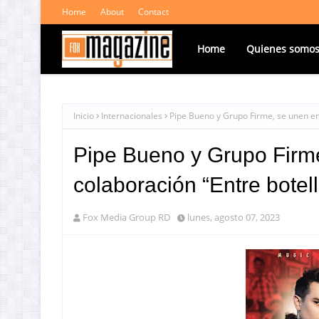
Home
About
Contact
Home
Quienes somo
Inicio
Internacionales
Pipe Bueno y Grupo Firme, se unen en
Pipe Bueno y Grupo Firm
colaboración “Entre botel
Fox Media Group RD
lunes, agosto 07, 2023