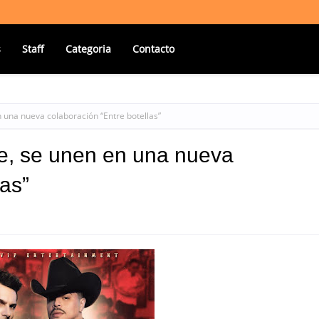
s
Staff
Categoria
Contacto
 una nueva colaboración “Entre botellas”
e, se unen en una nueva
las”