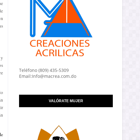
ue
de
en
as
 y
os
Teléfono (809) 435-5309
re
Email:Info@macrea.com.do
do
án
VALÓRATE MUJER
ir
án
de