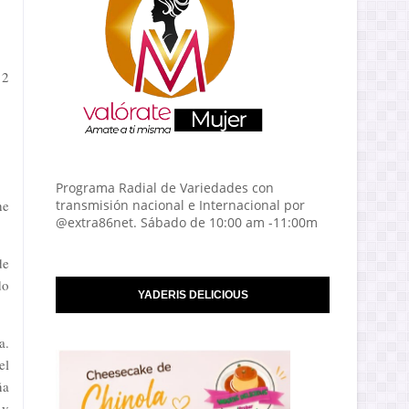
12
Programa Radial de Variedades con
he
transmisión nacional e Internacional por
@extra86net. Sábado de 10:00 am -11:00m
de
do
YADERIS DELICIOUS
a.
el
ña
 y