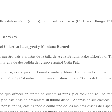
Revolution Store (centro), Sin fronteras discos (Corferias), Ilunga 13
11 8225325
Colectivo Lacopyrat
Montana Records
del
y
.
a nuestro país a artistas de la talla de Agua Bendita, Pako Eskorbuto, T
n la gira de despedida del grupo español Ostia Puta.
unk, oi, ska y jazz en formato vinilo y libros. Ha realizado prensaje 
core Reality Colombia en tu Cara y el show de los 20 años del compila
do que ofrecer en tarima en cuanto al punk y el rock and roll se trat
o y en esta ocasión presentará su último disco. Además de sus clásicos, 
 por la crítica, catalogándolo como uno de los mejores discos de Espa
u cantando desde lo más profundo de sus entrañas. Los legendarios