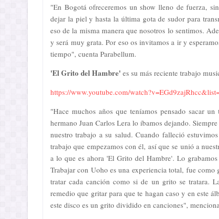
"En Bogotá ofreceremos un show lleno de fuerza, sin
dejar la piel y hasta la última gota de sudor para tra
eso de la misma manera que nosotros lo sentimos. Adem
y será muy grata. Por eso os invitamos a ir y esperam
tiempo", cuenta Parabellum.
'El Grito del Hambre'
es su más reciente trabajo music
https://www.youtube.com/watch?v=EGd9zajRhcc&l
"Hace muchos años que teníamos pensado sacar un tra
hermano Juan Carlos Lera lo íbamos dejando. Siempre
nuestro trabajo a su salud. Cuando falleció estuvim
trabajo que empezamos con él, así que se unió a nues
a lo que es ahora 'El Grito del Hambre'. Lo grabamos
Trabajar con Uoho es una experiencia total, fue como g
tratar cada canción como si de un grito se tratara. 
remedio que gritar para que te hagan caso y en este ál
este disco es un grito dividido en canciones", mencion