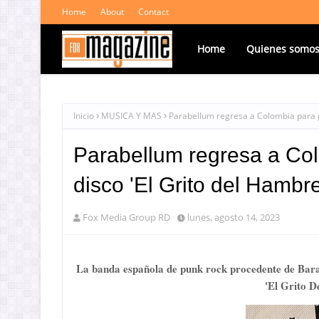
Home
About
Contact
Home
Quienes somo
Inicio
MUSICA Y MAS
Parabellum regresa a Colombia para p
Parabellum regresa a Co
disco 'El Grito del Hambre
Fox Media Group RD
lunes, agosto 14, 2023
La banda española de punk rock procedente de Bara
'El Grito D