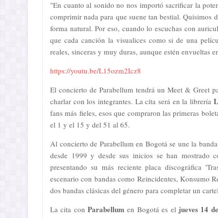
"En cuanto al sonido no nos importó sacrificar la pote
comprimir nada para que suene tan bestial. Quisimos de
forma natural. Por eso, cuando lo escuchas con auricu
que cada canción la visualices como si de una pelícu
reales, sinceras y muy duras, aunque estén envueltas e
https://youtu.be/L15ozm2Icz8
El concierto de Parabellum tendrá un Meet & Greet pa
L
charlar con los integrantes. La cita será en la librería
fans más fieles, esos que compraron las primeras bolet
el 1 y el 15 y del 51 al 65.
Al concierto de Parabellum en Bogotá se une la band
desde 1999 y desde sus inicios se han mostrado c
presentando su más reciente placa discográfica 'Tra
escenario con bandas como Reincidentes, Konsumo Resp
dos bandas clásicas del género para completar un carte
Parabellum
jueves 14 d
La cita con
en Bogotá es el