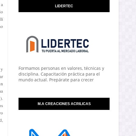
 a
LIDERTEC
do
lí
mo
Formamos personas en valores, técnicas y
 y
disciplina. Capacitación práctica para el
ar
mundo actual. Prepárate para crecer
un
ma
).
M.A CREACIONES ACRILICAS
os
ro
d,