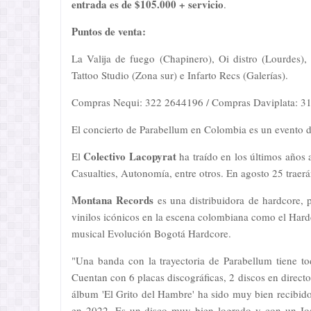
entrada es de $105.000 + servicio
.
Puntos de venta:
La Valija de fuego (Chapinero), Oi distro (Lourdes), 
Tattoo Studio (Zona sur) e Infarto Recs (Galerías).
Compras Nequi: 322 2644196 / Compras Daviplata: 3
El concierto de Parabellum en Colombia es un evento 
Colectivo Lacopyrat
El
ha traído en los últimos años 
Casualties, Autonomía, entre otros. En agosto 25 traerá
Montana Records
es una distribuidora de hardcore, p
vinilos icónicos en la escena colombiana como el Hard
musical Evolución Bogotá Hardcore.
"Una banda con la trayectoria de Parabellum tiene to
Cuentan con 6 placas discográficas, 2 discos en direct
álbum 'El Grito del Hambre' ha sido muy bien recibido
en 2022. Es un disco muy bien logrado y con un Ios