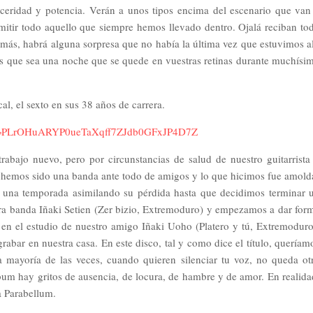
ceridad y potencia. Verán a unos tipos encima del escenario que van
nsmitir todo aquello que siempre hemos llevado dentro. Ojalá reciban to
ás, habrá alguna sorpresa que no había la última vez que estuvimos al
os que sea una noche que se quede en vuestras retinas durante muchísi
al, el sexto en sus 38 años de carrera.
ist=PLrOHuARYP0ueTaXqff7ZJdb0GFxJP4D7Z
bajo nuevo, pero por circunstancias de salud de nuestro guitarrista
 hemos sido una banda ante todo de amigos y lo que hicimos fue amold
os una temporada asimilando su pérdida hasta que decidimos terminar 
tra banda Iñaki Setien (Zer bizio, Extremoduro) y empezamos a dar for
 en el estudio de nuestro amigo Iñaki Uoho (Platero y tú, Extremoduro
rabar en nuestra casa. En este disco, tal y como dice el título, queríam
La mayoría de las veces, cuando quieren silenciar tu voz, no queda ot
bum hay gritos de ausencia, de locura, de hambre y de amor. En realida
a Parabellum.