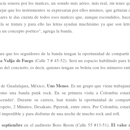
ncia sonora por los matices, un sonido más aéreo, más real, sin tener q
jar que los instrumentos se expresaran por ellos mismos, que gritaran 
lares te das cuenta de todos esos matices que, aunque escondidos, hac
la se tratara y para ello las letras ayudan muchísimo ya que son letr
n un concepto poético", agrega la banda.
ra que los seguidores de la banda tengan la oportunidad de compartir
a Valija de Fuego
(Calle 7 # 45-52). Será un espacio habilitado para l
as del concierto; es decir, quienes tengan su boleta con los números ent
Uno Menos
a de Guadalajara, México,
. Es un grupo que viene trabajan
omo una banda punk rock. En su primera visita a Colombia estar
scender'. Durante su carrera, han tenido la oportunidad de compart
eto, 2 Minutos, Desakato, Piperrak, entre otros. Por Colombia, estar
l imperdible y para disfrutar de una noche de mucho rock and roll.
e septiembre
El valor 
en el auditorio Boro Room (Calle 55 #13-51).