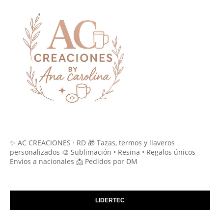
✨ AC CREACIONES · RD 🎁 Tazas, termos y llaveros
personalizados 🎨 Sublimación • Resina • Regalos únicos
Envíos a nacionales 📩 Pedidos por DM
LIDERTEC