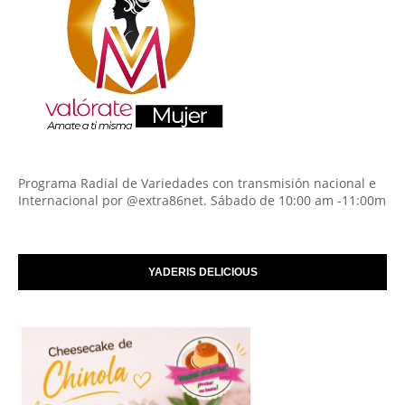
Programa Radial de Variedades con transmisión nacional e
Internacional por @extra86net. Sábado de 10:00 am -11:00m
YADERIS DELICIOUS