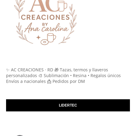
✨ AC CREACIONES · RD 🎁 Tazas, termos y llaveros
personalizados 🎨 Sublimación • Resina • Regalos únicos
Envíos a nacionales 📩 Pedidos por DM
LIDERTEC