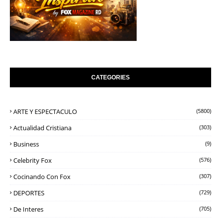
CATEGORIES
ARTE Y ESPECTACULO
(5800)
Actualidad Cristiana
(303)
Business
(9)
Celebrity Fox
(576)
Cocinando Con Fox
(307)
DEPORTES
(729)
De Interes
(705)