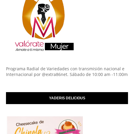
Programa Radial de Variedades con transmisión nacional e
Internacional por @extra86net. Sábado de 10:00 am -11:00m
YADERIS DELICIOUS