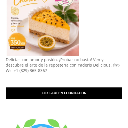
Delicias con amor y pasión. ¡Probar no basta! Ven y
descubre el arte de la repostería con Yaderis Delicious. 🎂✨
Ws: +1 (829) 365-8367
FOX FARLEN FOUNDATION