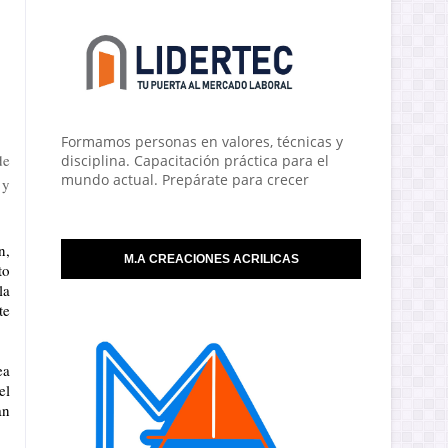
Formamos personas en valores, técnicas y
de
disciplina. Capacitación práctica para el
mundo actual. Prepárate para crecer
 y
, 
M.A CREACIONES ACRILICAS
o 
a 
e 
a 
l 
n 