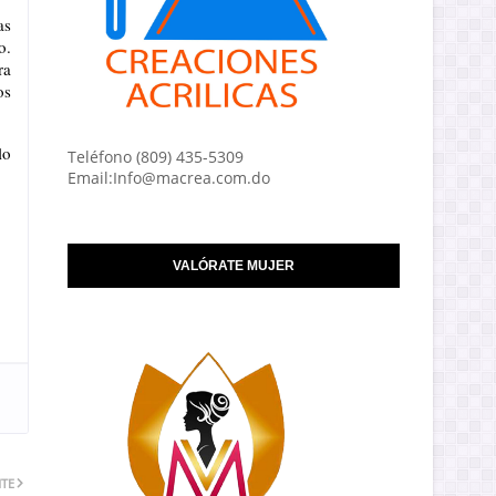
s 
. 
a 
s 
o 
Teléfono (809) 435-5309
Email:Info@macrea.com.do
VALÓRATE MUJER
NTE