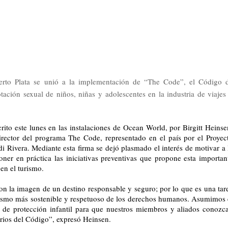
Puerto Plata se unió a la implementación de “The Code”, el Código 
tación sexual de niños, niñas y adolescentes en la industria de viajes
o este lunes en las instalaciones de Ocean World, por Birgitt Heinsen
irector del programa The Code, representado en el país por el Proyect
ivera. Mediante esta firma se dejó plasmado el interés de motivar a l
er en práctica las iniciativas preventivas que propone esta important
en el turismo.
con la imagen de un destino responsable y seguro; por lo que es una tare
rismo más sostenible y respetuoso de los derechos humanos. Asumimos e
e protección infantil para que nuestros miembros y aliados conozca
arios del Código”, expresó Heinsen.