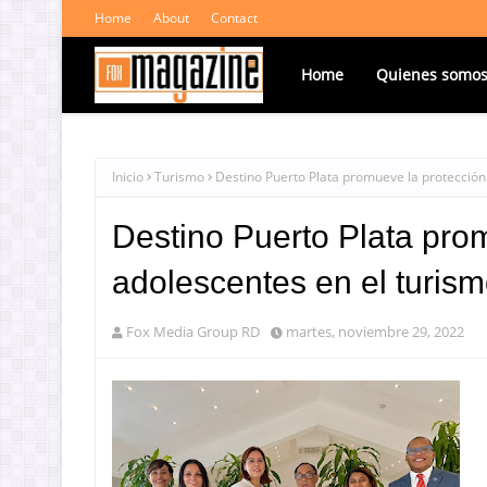
Home
About
Contact
Home
Quienes somo
Inicio
Turismo
Destino Puerto Plata promueve la protección
Destino Puerto Plata pro
adolescentes en el turis
Fox Media Group RD
martes, noviembre 29, 2022