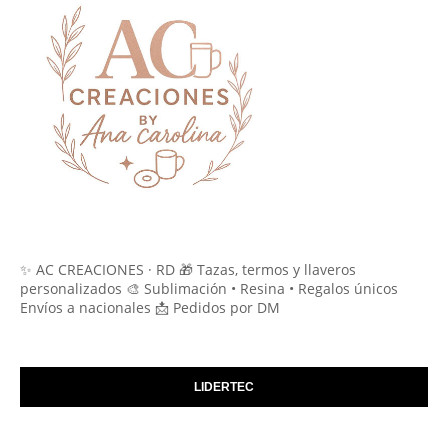
✨ AC CREACIONES · RD 🎁 Tazas, termos y llaveros
personalizados 🎨 Sublimación • Resina • Regalos únicos
Envíos a nacionales 📩 Pedidos por DM
LIDERTEC