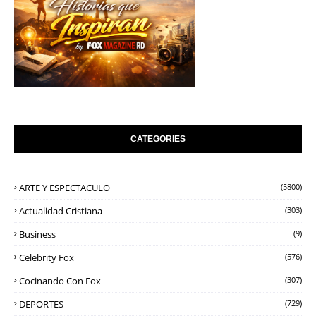
CATEGORIES
ARTE Y ESPECTACULO
(5800)
Actualidad Cristiana
(303)
Business
(9)
Celebrity Fox
(576)
Cocinando Con Fox
(307)
DEPORTES
(729)