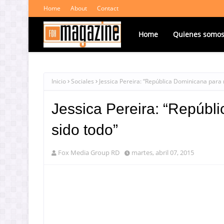
Home
About
Contact
Home
Quienes somo
Inicio
Sociales
Jessica Pereira: “República Dominicana para 
Jessica Pereira: “Repúbl
sido todo”
Fox Media Group RD
martes, abril 07, 2015