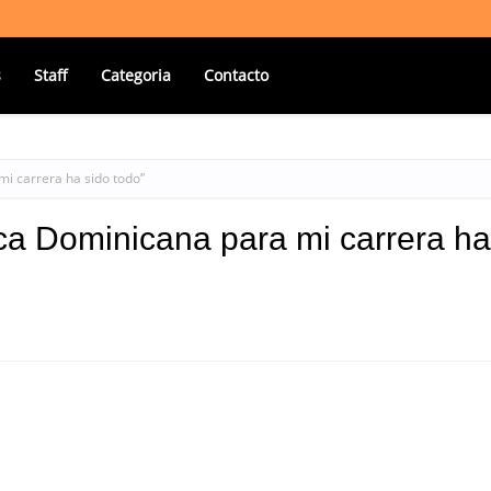
s
Staff
Categoria
Contacto
mi carrera ha sido todo”
ica Dominicana para mi carrera ha