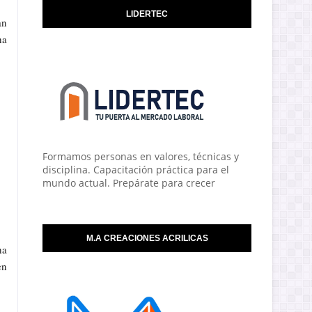
LIDERTEC
an
ha
Formamos personas en valores, técnicas y
disciplina. Capacitación práctica para el
mundo actual. Prepárate para crecer
M.A CREACIONES ACRILICAS
ha
en