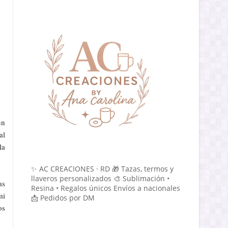
un
al
la
✨ AC CREACIONES · RD 🎁 Tazas, termos y
llaveros personalizados 🎨 Sublimación •
as
Resina • Regalos únicos Envíos a nacionales
mi
📩 Pedidos por DM
os