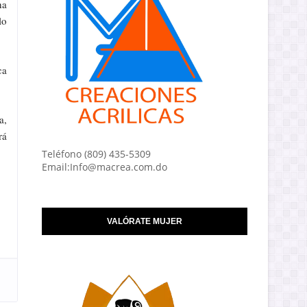
ha
lo
ca
a,
rá
Teléfono (809) 435-5309
Email:Info@macrea.com.do
VALÓRATE MUJER