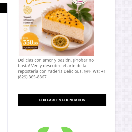
Delicias con amor y pasión. ¡Probar no
basta! Ven y descubre el arte de la
repostería con Yaderis Delicious. 🎂✨ Ws: +1
(829) 365-8367
FOX FARLEN FOUNDATION