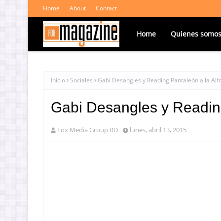
Home
About
Contact
Home
Quienes somo
Inicio
Sociales
Gabi Desangles y Reading Pantaleón a la Alf
Gabi Desangles y Reading
Fox Media Group RD
lunes, abril 13, 2015