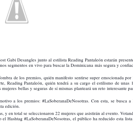
st Gabi Desangles junto al estilista Reading Pantaleón estarán present
unos segmentos en vivo para buscar la Dominicana más segura y confia
lfombra de los premios, quién manifesto sentirse super emocionada por 
rte, Reading Pantaleón, quién tendrá a su cargo el estilismo de unas 
s mujeres bellas y seguras de sí mismas planteará un reto interesante pa
 motivo a los premios: #LaSoberanaDeNosotras. Con esta, se busca a 
ta edición.
s, y en total se seleccionaron 22 mujeres que asistirán al evento. Votan
ando el Hashtag #LaSoberanaDeNosotras, el público ha reducido esta lista