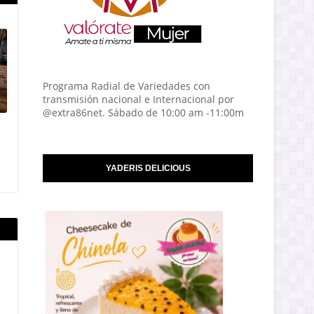
Programa Radial de Variedades con
transmisión nacional e Internacional por
@extra86net. Sábado de 10:00 am -11:00m
YADERIS DELICIOUS