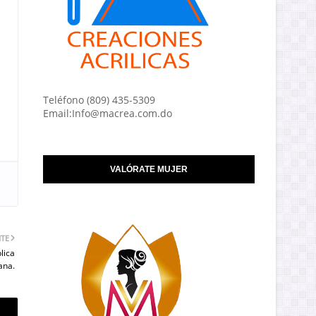
Teléfono (809) 435-5309
Email:Info@macrea.com.do
VALÓRATE MUJER
NTE
lica
ana.