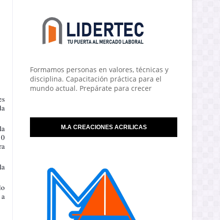
Formamos personas en valores, técnicas y
disciplina. Capacitación práctica para el
mundo actual. Prepárate para crecer
es
da
la
M.A CREACIONES ACRILICAS
10
ra
la
do
 a