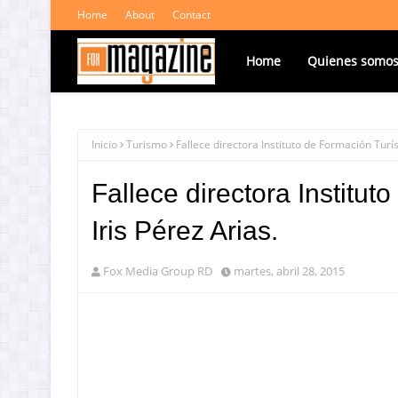
Home
About
Contact
Home
Quienes somo
Inicio
Turismo
Fallece directora Instituto de Formación Turís
Fallece directora Institut
Iris Pérez Arias.
Fox Media Group RD
martes, abril 28, 2015