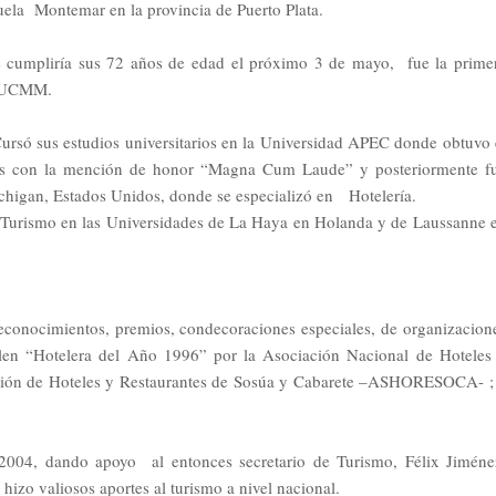
ela Montemar en la provincia de Puerto Plata.
e cumpliría sus 72 años de edad el próximo 3 de mayo, fue la prime
a PUCMM.
Cursó sus estudios universitarios en la Universidad APEC donde obtuvo 
s con la mención de honor “Magna Cum Laude” y posteriormente f
higan, Estados Unidos, donde se especializó en Hotelería.
 Turismo en las Universidades de La Haya en Holanda y de Laussanne 
reconocimientos, premios, condecoraciones especiales, de organizacion
esalen “Hotelera del Año 1996” por la Asociación Nacional de Hoteles
ión de Hoteles y Restaurantes de Sosúa y Cabarete –ASHORESOCA- ;
 2004, dando apoyo al entonces secretario de Turismo, Félix Jiméne
izo valiosos aportes al turismo a nivel nacional.