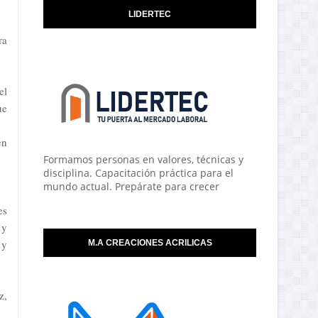
LIDERTEC
ra
el
ue
en
Formamos personas en valores, técnicas y
disciplina. Capacitación práctica para el
mundo actual. Prepárate para crecer
es
 y
 y
M.A CREACIONES ACRILICAS
z,