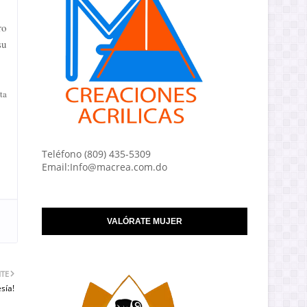
ro
su
ta
Teléfono (809) 435-5309
Email:Info@macrea.com.do
VALÓRATE MUJER
NTE
esía!