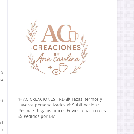
on
ca
✨ AC CREACIONES · RD 🎁 Tazas, termos y
ni
llaveros personalizados 🎨 Sublimación •
Resina • Regalos únicos Envíos a nacionales
📩 Pedidos por DM
el
ño