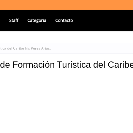
s
Staff
Categoria
Contacto
tica del Caribe Iris Pérez Arias.
o de Formación Turística del Carib