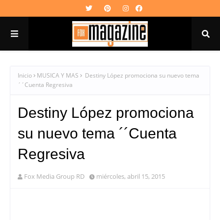
Inicio
MUSICA Y MAS
Destiny López promociona su nuevo tema
´´Cuenta Regresiva
Destiny López promociona
su nuevo tema ´´Cuenta
Regresiva
Fox Media Group RD
miércoles, abril 15, 2015