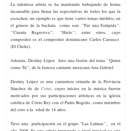
La talentosa artista se ha mantenido trabajando de forma
incansable para llenar las expectativas de todos los que la
escuchen, un ejemplo es que tiene varios temas inéditos, en
el género de la bachata como son: ´´Fui una Estúpida´´,
´´Cuenta Regresiva´´, ´´Hielo´´, entre otros, cuyo
compositor es el compositor dominicano Carlos Carrasco
(El Cheke).
Además,
Destiny López hizo una fusión del tema ´´Quien
como Tú´´, de la famosa cantante mexicana Ana Gabriel.
Destiny López es una cantautora oriunda de la Provincia
Sánchez de
de
Cotuí
, cuyos inicios en la
música fueron
motivados por sus participaciones artísticas en la iglesia
católica de Cristo Rey con el Padre Rogelio, como miembro
del coro a la edad de 14 años.
Tuvo una participación en el grupo "Las Latinas´´, en el
año 2008. Es una artista preparada a nivel musical ya que