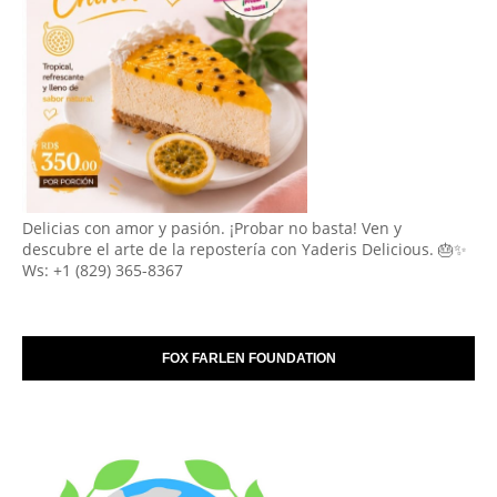
Delicias con amor y pasión. ¡Probar no basta! Ven y
descubre el arte de la repostería con Yaderis Delicious. 🎂✨
Ws: +1 (829) 365-8367
FOX FARLEN FOUNDATION