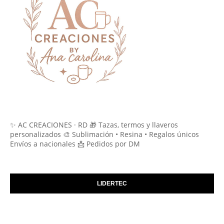
✨ AC CREACIONES · RD 🎁 Tazas, termos y llaveros
personalizados 🎨 Sublimación • Resina • Regalos únicos
Envíos a nacionales 📩 Pedidos por DM
LIDERTEC