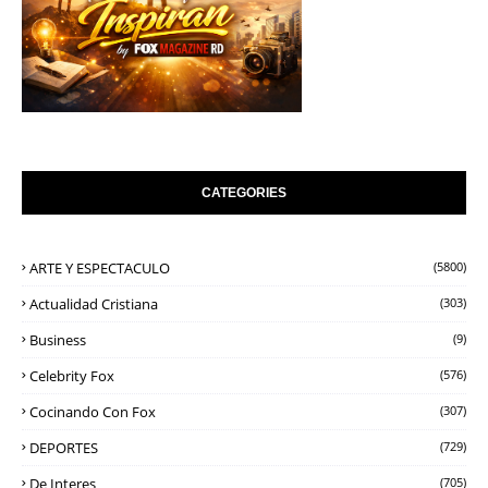
CATEGORIES
ARTE Y ESPECTACULO
(5800)
Actualidad Cristiana
(303)
Business
(9)
Celebrity Fox
(576)
Cocinando Con Fox
(307)
DEPORTES
(729)
De Interes
(705)