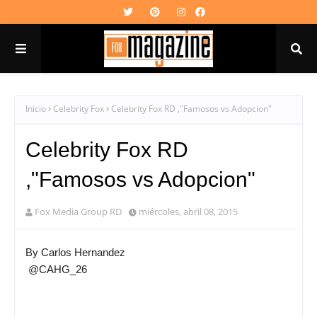
Inicio
Celebrity Fox
Celebrity Fox RD ,"Famosos vs Adopcion"
Celebrity Fox RD
,"Famosos vs Adopcion"
Fox Media Group RD
miércoles, abril 08, 2015
By Carlos Hernandez
@CAHG_26