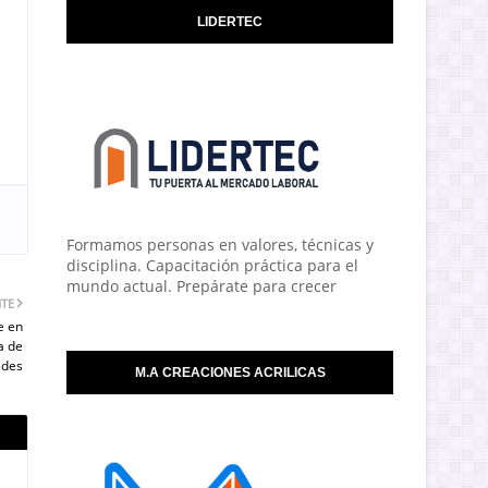
LIDERTEC
Formamos personas en valores, técnicas y
disciplina. Capacitación práctica para el
mundo actual. Prepárate para crecer
NTE
e en
a de
edes
M.A CREACIONES ACRILICAS