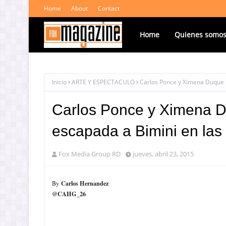
Home
About
Contact
Home
Quienes somo
Inicio
ARTE Y ESPECTACULO
Carlos Ponce y Ximena Duque 
Carlos Ponce y Ximena 
escapada a Bimini en la
Fox Media Group RD
jueves, abril 23, 2015
Carlos Hernandez
By
@CAHG_26