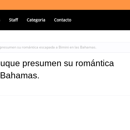
s
Staff
Categoria
Contacto
presumen su romántica escapada a Bimini en las Bahamas.
Duque presumen su romántica
s Bahamas.