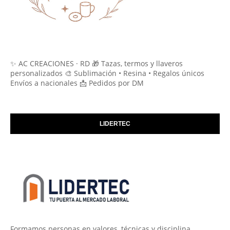
✨ AC CREACIONES · RD 🎁 Tazas, termos y llaveros
personalizados 🎨 Sublimación • Resina • Regalos únicos
Envíos a nacionales 📩 Pedidos por DM
LIDERTEC
Formamos personas en valores, técnicas y disciplina.